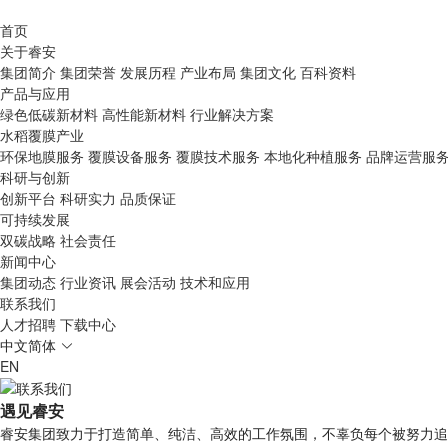
首页
关于睿安
集团简介
集团荣誉
发展历程
产业布局
集团文化
百科资料
产品与应用
绿色低碳新材料
高性能新材料
行业解决方案
水稻覆膜产业
环保地膜服务
覆膜设备服务
覆膜技术服务
本地化种植服务
品牌运营服
科研与创新
创新平台
科研实力
品质保证
可持续发展
双碳战略
社会责任
新闻中心
集团动态
行业资讯
展会活动
技术和应用
联系我们
人才招聘
下载中心
中文简体
EN
遇见睿安
睿安集团致力于打造简单、纯洁、高效的工作氛围，不辜负每个被努力追