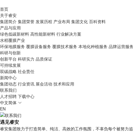
首页
关于睿安
集团简介
集团荣誉
发展历程
产业布局
集团文化
百科资料
产品与应用
绿色低碳新材料
高性能新材料
行业解决方案
水稻覆膜产业
环保地膜服务
覆膜设备服务
覆膜技术服务
本地化种植服务
品牌运营服
科研与创新
创新平台
科研实力
品质保证
可持续发展
双碳战略
社会责任
新闻中心
集团动态
行业资讯
展会活动
技术和应用
联系我们
人才招聘
下载中心
中文简体
EN
遇见睿安
睿安集团致力于打造简单、纯洁、高效的工作氛围，不辜负每个被努力追