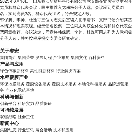
2025年6月16日，山东睿安新材料科技有限公司党支部在党员活动室召开
党员和群众代表会议，民主推荐入党积极分子人选。会议应到党员21
名，实到党员2名、群众代表15名，符合规定人数。
韩保腾、李帅、杜逸可三位同志先后宣读入党申请书，支部书记介绍其基
本情况和现实表现。经无记名投票，三位同志均获全体党员和群众代表全
票同意推荐。会议决定，同意将韩保腾、李帅、杜逸可同志列为入党积极
分子人选，并将按程序提交支委会研究确定。
关于睿安
集团简介
集团荣誉
发展历程
产业布局
集团文化
百科资料
产品与应用
绿色低碳新材料
高性能新材料
行业解决方案
水稻覆膜产业
环保地膜服务
覆膜设备服务
覆膜技术服务
本地化种植服务
品牌运营服
务
产业化示范基地
科研与创新
创新平台
科研实力
品质保证
可持续发展
双碳战略
社会责任
新闻中心
集团动态
行业资讯
展会活动
技术和应用