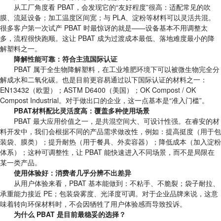
从工厂角度看 PBAT，会发现它的“友好程度”很高：适配常见的吹
膜、流延设备；加工温度区间宽；与 PLA、淀粉等材料可以灵活共混。
很多客户第一次试产 PBAT 时最惊讶的就是——设备基本不用调整太
多，流程很快跑顺。这让 PBAT 成为过渡成本最低、落地难度最小的降
解塑料之一。
降解性能可靠：符合主流国际认证
PBAT 属于全生物降解塑料，在工业堆肥环境下可以被微生物完全分
解成水和二氧化碳。也是目前更容易通过以下国际认证的材料之一：
EN13432（欧盟）；ASTM D6400（美国）；OK Compost / OK
Compost Industrial。对于做出口的企业，这一点基本是“准入门槛”。
PBAT材料配比灵活度高：覆盖多种使用场景
PBAT 最大应用价值之一，是共混空间大、可设计性强。在睿安的材
料开发中，我们会根据不同的产品需求做改性，例如：提高挺度（用于包
装袋、膜类）；提升耐热（用于餐具、外卖容器）；降低成本（加入淀粉
体系）；这种可调整性，让 PBAT 能快速进入不同场景，而不是局限在
某一类产品。
使用体验好：消费者几乎分辨不出差异
从用户体验来看，PBAT 基本能做到：不粘手、不脆裂；袋子耐拉、
承重能力接近 PE；包装袋雾度、光泽度可调。对于企业品牌来说，这意
味着转向环保材料时，不会因牺牲了用户体验感而导致投诉。
为什么 PBAT 是目前最稳妥的选择？