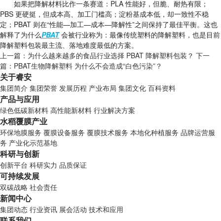
如果把降解材料比作一条赛道：PLA 性能好，但脆、耐热有限；
PBS 更硬挺，但成本高、加工门槛高；淀粉基成本低，却一致性不稳
定；PBAT 则在“性能—加工—成本—降解性”之间保持了最佳平衡。这也
解释了为什么
PBAT
会被行业称为：最像传统塑料的降解塑料，也是目前
降解塑料包装最主流、落地难度最低的方案。
上一篇：
为什么越来越多的食品行业选择 PBAT 降解塑料包装？
下一
篇：
PBAT生物降解塑料 为什么不会造成“白色污染”？
关于睿安
集团简介
集团荣誉
发展历程
产业布局
集团文化
百科资料
产品与应用
绿色低碳新材料
高性能新材料
行业解决方案
水稻覆膜产业
环保地膜服务
覆膜设备服务
覆膜技术服务
本地化种植服务
品牌运营服
务
产业化示范基地
科研与创新
创新平台
科研实力
品质保证
可持续发展
双碳战略
社会责任
新闻中心
集团动态
行业资讯
展会活动
技术和应用
联系我们