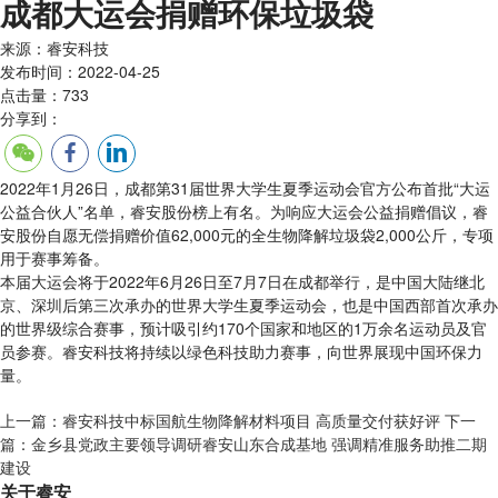
成都大运会捐赠环保垃圾袋
来源：睿安科技
发布时间：2022-04-25
点击量：733
分享到：
2022年1月26日，成都第31届世界大学生夏季运动会官方公布首批“大运
公益合伙人”名单，睿安股份榜上有名。为响应大运会公益捐赠倡议，睿
安股份自愿无偿捐赠价值62,000元的全生物降解垃圾袋2,000公斤，专项
用于赛事筹备。
本届大运会将于2022年6月26日至7月7日在成都举行，是中国大陆继北
京、深圳后第三次承办的世界大学生夏季运动会，也是中国西部首次承办
的世界级综合赛事，预计吸引约170个国家和地区的1万余名运动员及官
员参赛。睿安科技将持续以绿色科技助力赛事，向世界展现中国环保力
量。
上一篇：
睿安科技中标国航生物降解材料项目 高质量交付获好评
下一
篇：
金乡县党政主要领导调研睿安山东合成基地 强调精准服务助推二期
建设
关于睿安